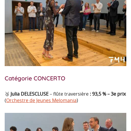
Catégorie CONCERTO
🥉
Julia DELESCLUSE
– flûte traversière
: 93,5 % – 3e prix
(
Orchestre de Jeunes Melomania
)