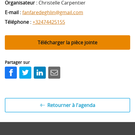
Organisateur
: Christelle Carpentier
E-mail
:
fanfaredeghlin@gmail.com
Téléphone
:
+32474425155
Télécharger la pièce jointe
Partager sur
Facebook
Twitter
LinkedIn
E-mail
Retourner à l'agenda