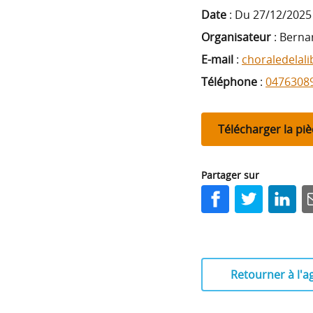
Date
:
Du 27/12/2025 
Organisateur
: Bern
E-mail
:
choraledelal
Téléphone
:
0476308
Télécharger la piè
Partager sur
Facebook
Twitter
LinkedI
E
Retourner à l'