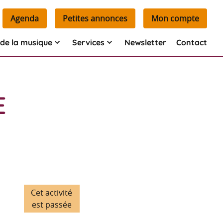
Agenda
Petites annonces
Mon compte
de la musique
Services
Newsletter
Contact
E
A
Cet activité
est passée