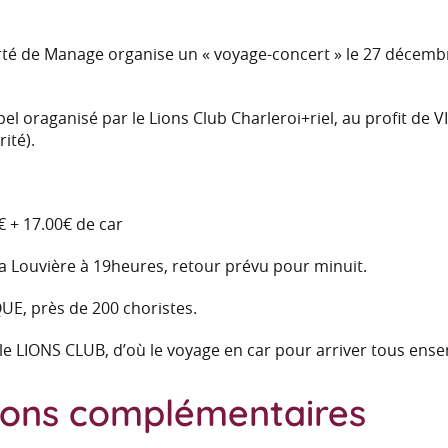
erté de Manage organise un « voyage-concert » le 27 déce
el oraganisé par le Lions Club Charleroi+riel, au profit de V
ité).
€ + 17.00€ de car
 Louvière à 19heures, retour prévu pour minuit.
E, près de 200 choristes.
r le LIONS CLUB, d’où le voyage en car pour arriver tous ense
ions complémentaires