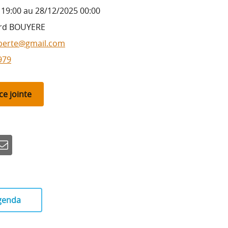
19:00 au 28/12/2025 00:00
ard BOUYERE
iberte@gmail.com
979
ce jointe
n
-mail
agenda