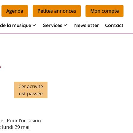
Agenda
Petites annonces
Mon compte
de la musique
Services
Newsletter
Contact
.
Cet activité
est passée
e . Pour l’occasion
t lundi 29 mai.