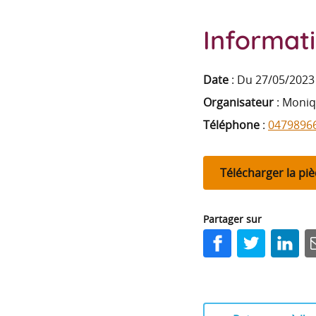
Informat
Date
:
Du 27/05/2023 
Organisateur
: Moni
Téléphone
:
0479896
Télécharger la piè
Partager sur
Facebook
Twitter
LinkedI
E