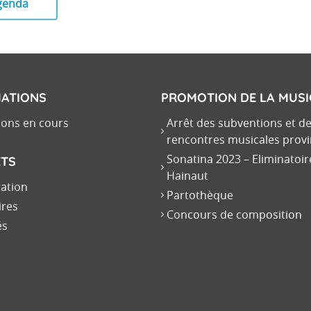
agenda
ATIONS
PROMOTION DE LA MUS
ions en cours
Arrêt des subventions et d
rencontres musicales provi
Sonatina 2023 – Eliminatoir
ETS
Hainaut
ration
Partothèque
ires
Concours de composition
és